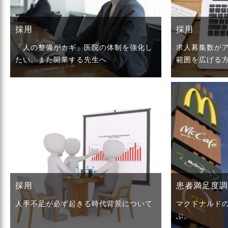
採用
採用
「人の整備がカギ」医院の体制を強化し
求人募集数が
たい、また開業する先生へ
範囲を広げる
採用
患者満足度
人手不足が必ず起きる時代背景について
マクドナルド
ぶ。