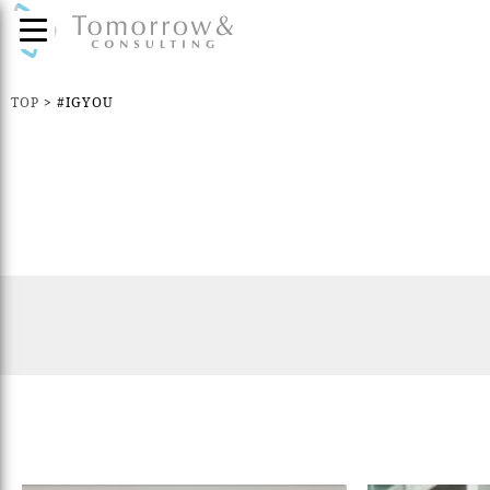
TOP
>
#IGYOU